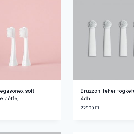
egasonex soft
Bruzzoni fehér fogkefe
e pótfej
4db
22900
Ft