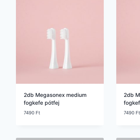
2db Megasonex medium
2db M
fogkefe pótfej
fogkef
7490
Ft
7490
Ft