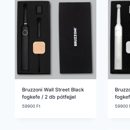
Bruzzoni Wall Street Black
Bruzzo
fogkefe / 2 db pótfejjel
fogkef
59900
Ft
59900