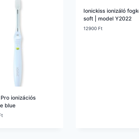
Ionickiss ionizáló fogk
soft | model Y2022
12900
Ft
Pro ionizációs
e blue
Ft