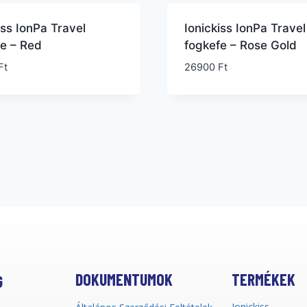
iss IonPa Travel
Ionickiss IonPa Travel
fe – Red
fogkefe – Rose Gold
Ft
26900
Ft
DOKUMENTUMOK
TERMÉKEK
G
Ionickiss