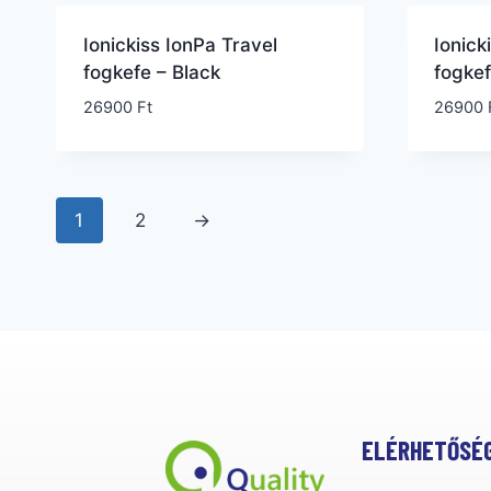
Ionickiss IonPa Travel
Ionick
fogkefe – Black
fogke
26900
Ft
26900
1
2
→
ELÉRHETŐSÉ