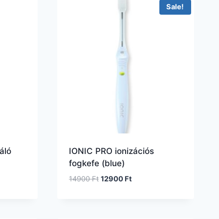
Sale!
áló
IONIC PRO ionizációs
fogkefe (blue)
14900
Ft
12900
Ft