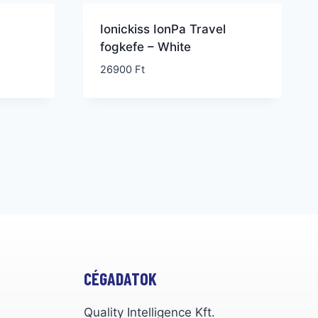
Ionickiss IonPa Travel
fogkefe – White
26900
Ft
CÉGADATOK
Quality Intelligence Kft.