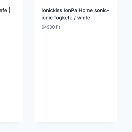
efe |
Ionickiss IonPa Home sonic-
ionic fogkefe / white
64900
Ft