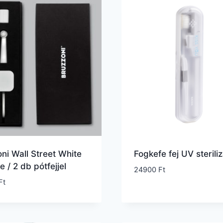
ni Wall Street White
Fogkefe fej UV steriliz
e / 2 db pótfejjel
24900
Ft
Ft