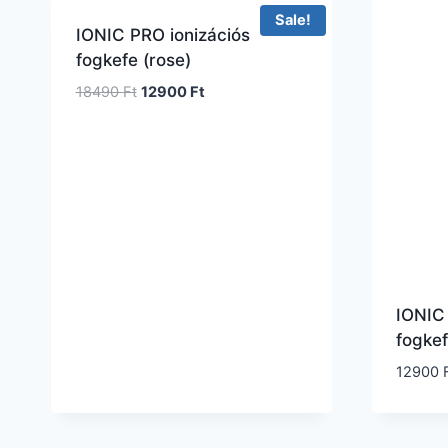
Sale!
IONIC PRO ionizációs
fogkefe (rose)
18490
Ft
12900
Ft
IONIC 
fogkef
12900