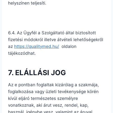
helyszínen teljesíti.
6.4. Az Ügyfél a Szolgáltató által biztosított
fizetési módokról illetve átvételi lehetőségekről
az
https://qualitymed.hu/
oldalon
tájékozódhat.
7. ELÁLLÁSI JOG
Az e pontban foglaltak kizárólag a szakmája,
foglalkozása vagy üzleti tevékenysége körén
kívül eljáró természetes személyre
vonatkoznak, aki árut vesz, rendel, kap,
használ, igénybe vesz, valamint az áruval