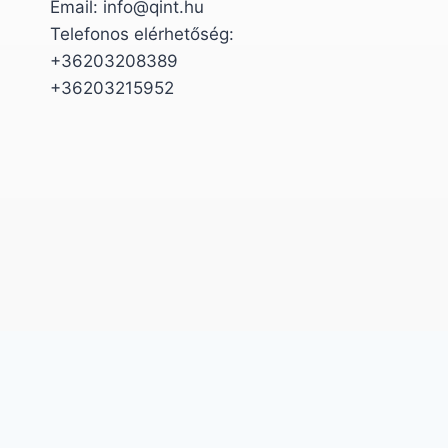
Email: info@qint.hu
Telefonos elérhetőség:
+36203208389
+36203215952