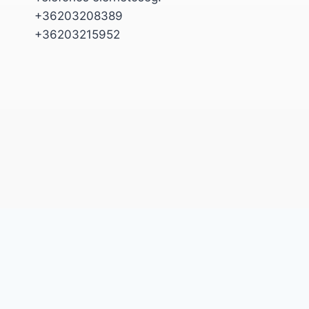
+36203208389
+36203215952
Általános Szerződési Feltételek