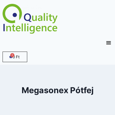
0
Ft
Megasonex Pótfej