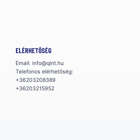
ELÉRHETŐSÉG
Email: info@qint.hu
Telefonos elérhetőség:
+36203208389
+36203215952