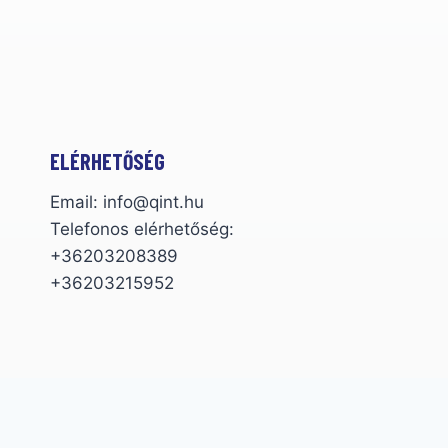
ELÉRHETŐSÉG
Email: info@qint.hu
Telefonos elérhetőség:
+36203208389
+36203215952