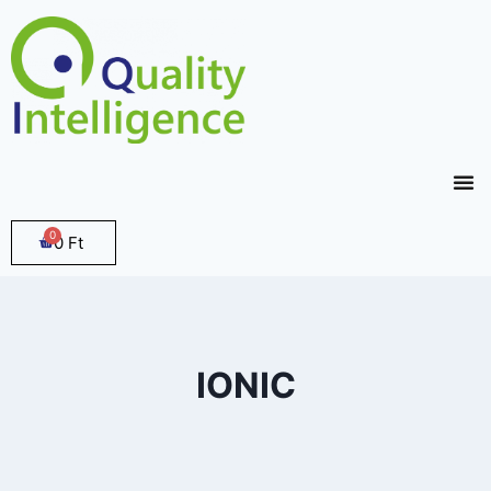
0
Ft
IONIC