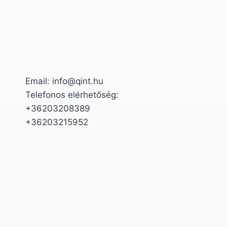
Email: info@qint.hu
Telefonos elérhetőség:
+36203208389
+36203215952