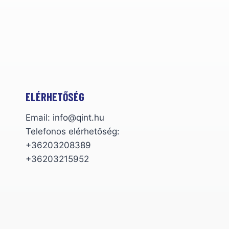
ELÉRHETŐSÉG
Email: info@qint.hu
Telefonos elérhetőség:
+36203208389
+36203215952